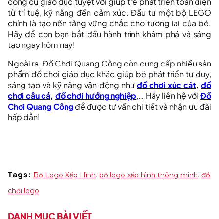
công cụ giáo dục tuyệt vời giúp trẻ phát triển toàn diện
từ trí tuệ, kỹ năng đến cảm xúc. Đầu tư một bộ LEGO
chính là tạo nền tảng vững chắc cho tương lai của bé.
Hãy để con bạn bắt đầu hành trình khám phá và sáng
tạo ngay hôm nay!
Ngoài ra, Đồ Chơi Quang Công còn cung cấp nhiều sản
phẩm đồ chơi giáo dục khác giúp bé phát triển tư duy,
sáng tạo và kỹ năng vận động như
đồ chơi xúc cát
,
đồ
chơi câu cá
,
đồ chơi hướng nghiệp
,… Hãy liên hệ với
Đồ
Chơi Quang Công
để được tư vấn chi tiết và nhận ưu đãi
hấp dẫn!
Tags:
,
,
Bộ Lego Xếp Hình
bộ lego xếp hình thông minh
đồ
chơi lego
DANH MỤC BÀI VIẾT