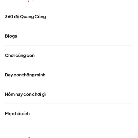
360 độ Quang Công
Blogs
Chơi cùng con
Dạy con thông minh
Hôm nay con chơi gì
Mẹo hữu ích