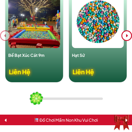
Bể Bạt Xúc Cát 9m
Hạt Sứ
Liên Hệ
Liên Hệ
Đồ Chơi Mầm Non Khu Vui Chơi