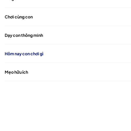
Chơi cùng con
Dạy con thông minh
Hôm nay con chơi gì
Mẹo hữu ích