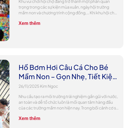
Khu vui chơi hội chợ đang trở thành một phần quan
trọng trong các sự kiện mùa xuân, ngày hội trường
mầm non và chương trình cộng đồng,… Khi khu hội chợ
được bố trí thêm những trò chơi sinh động, an toàn và
Xem thêm
phù hợp với trẻ nhỏ. Thì lượng khách ghé thăm tăng […]
Hồ Bơm Hơi Câu Cá Cho Bé
Mầm Non – Gọn Nhẹ, Tiết Kiệm
Chi Phí
26/11/2025
Kim Ngoc
Nhu cầu tạo ra môi trường trải nghiệm gần gũi với nước,
an toàn và dễ tổ chức luôn là mối quan tâm hàng đầu
của các trường mầm non hiện nay. Trong bối cảnh cơ sở
vật chất cần tối ưu chi phí, các hoạt động vận động nhẹ
Xem thêm
như câu cá lại mang […]