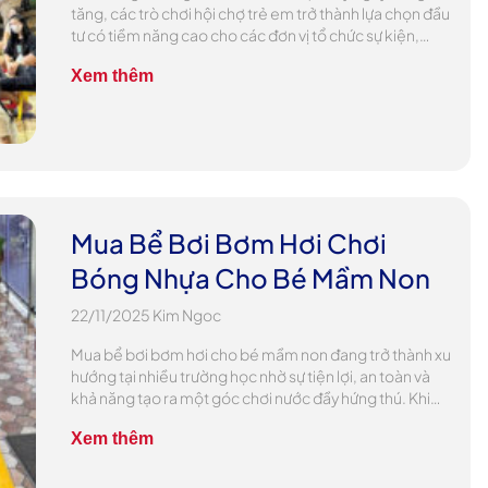
tăng, các trò chơi hội chợ trẻ em trở thành lựa chọn đầu
tư có tiềm năng cao cho các đơn vị tổ chức sự kiện,
trường học, khu vui chơi lưu động và các nhóm kinh
Xem thêm
doanh tự do. Thị trường 2025 […]
Mua Bể Bơi Bơm Hơi Chơi
Bóng Nhựa Cho Bé Mầm Non
22/11/2025
Kim Ngoc
Mua bể bơi bơm hơi cho bé mầm non đang trở thành xu
hướng tại nhiều trường học nhờ sự tiện lợi, an toàn và
khả năng tạo ra một góc chơi nước đầy hứng thú. Khi
kết hợp thêm bóng nhựa, hoạt động này không chỉ
Xem thêm
giúp trẻ vui chơi mà còn phát triển […]