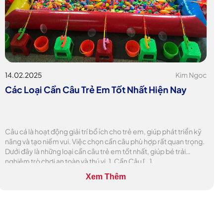
14.02.2025
Kim Ngoc
Các Loại Cần Câu Trẻ Em Tốt Nhất Hiện Nay
Câu cá là hoạt động giải trí bổ ích cho trẻ em, giúp phát triển kỹ
năng và tạo niềm vui. Việc chọn cần câu phù hợp rất quan trọng.
Dưới đây là những loại cần câu trẻ em tốt nhất, giúp bé trải
nghiệm trò chơi an toàn và thú vị. 1. Cần Câu […]
Xem Thêm