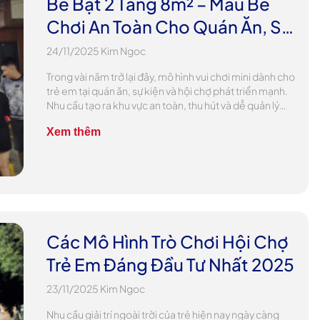
Bể Bạt 2 Tầng 8m² – Mẫu Bể
Chơi An Toàn Cho Quán Ăn, Sự
Kiện, Hội Chợ
24/11/2025
Kim Ngoc
Trong vài năm trở lại đây, mô hình vui chơi mini dành cho
trẻ em tại quán ăn, sự kiện và hội chợ phát triển mạnh.
Nhu cầu tạo ra khu vực an toàn, thu hút và dễ quản lý
ngày càng trở nên quan trọng. Đặc biệt với những địa
Xem thêm
điểm có lượng khách […]
Các Mô Hình Trò Chơi Hội Chợ
Trẻ Em Đáng Đầu Tư Nhất 2025
23/11/2025
Kim Ngoc
Nhu cầu giải trí ngoài trời của trẻ hiện nay ngày càng