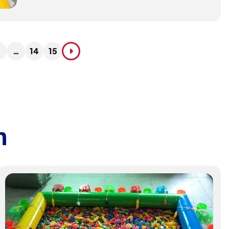
2
…
14
15
h