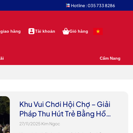
Hotline : 035 733 8286
 giao hàng
Tài khoản
Giỏ hàng
ãi
Cẩm Nang
Khu Vui Chơi Hội Chợ – Giải
Pháp Thu Hút Trẻ Bằng Hồ
Phao, Đồ Chơi Cát, Nhà Hơi
27/11/2025
Kim Ngoc