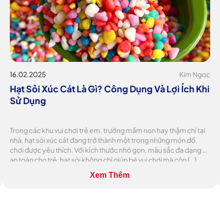
16.02.2025
Kim Ngoc
Hạt Sỏi Xúc Cát Là Gì? Công Dụng Và Lợi Ích Khi
Sử Dụng
Trong các khu vui chơi trẻ em, trường mầm non hay thậm chí tại
nhà, hạt sỏi xúc cát đang trở thành một trong những món đồ
chơi được yêu thích. Với kích thước nhỏ gọn, màu sắc đa dạng và
an toàn cho trẻ, hạt sỏi không chỉ giúp bé vui chơi mà còn […]
Xem Thêm