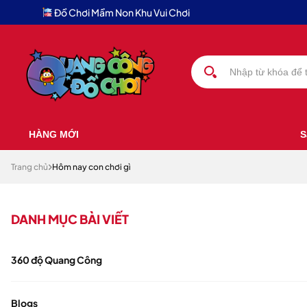
Đồ Chơi Mầm Non Khu Vui Chơi
HÀNG MỚI
S
Trang chủ
Hôm nay con chơi gì
DANH MỤC BÀI VIẾT
360 độ Quang Công
Blogs