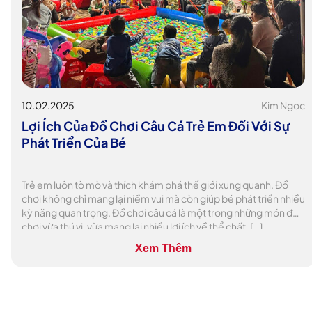
10.02.2025
Kim Ngoc
Lợi Ích Của Đồ Chơi Câu Cá Trẻ Em Đối Với Sự
Phát Triển Của Bé
Trẻ em luôn tò mò và thích khám phá thế giới xung quanh. Đồ
chơi không chỉ mang lại niềm vui mà còn giúp bé phát triển nhiều
kỹ năng quan trọng. Đồ chơi câu cá là một trong những món đồ
chơi vừa thú vị, vừa mang lại nhiều lợi ích về thể chất, […]
Xem Thêm