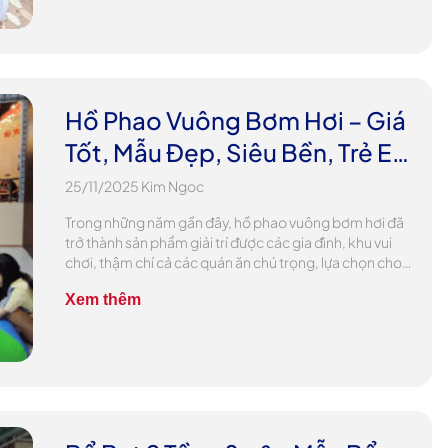
Hồ Phao Vuông Bơm Hơi – Giá
Tốt, Mẫu Đẹp, Siêu Bền, Trẻ Em
Mê Tít?
25/11/2025
Kim Ngoc
Trong những năm gần đây, hồ phao vuông bơm hơi đã
trở thành sản phẩm giải trí được các gia đình, khu vui
chơi, thậm chí cả các quán ăn chú trọng, lựa chọn cho
trẻ em. Sự kết hợp giữa thiết kế tiện lợi, chất liệu bền bỉ.
Xem thêm
Và khả năng tạo không gian […]