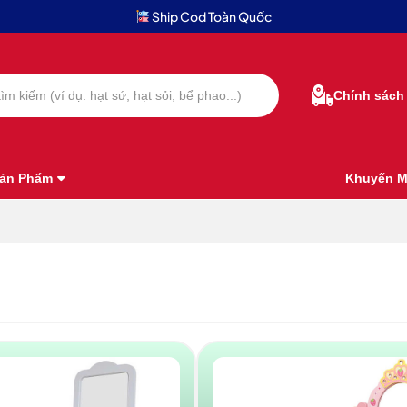
Ship Cod Toàn Quốc
Chính sách
ản Phẩm
Khuyến M