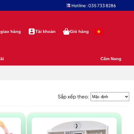
Hotline : 035 733 8286
 giao hàng
Tài khoản
Giỏ hàng
ãi
Cẩm Nang
Sắp xếp theo: