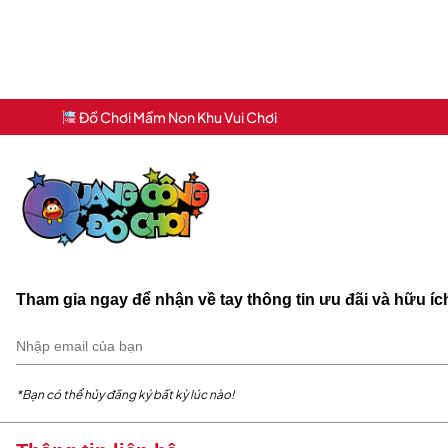
Đồ Chơi Mầm Non Khu Vui Chơi
Tham gia ngay để nhận về tay thông tin ưu đãi và hữu í
*Bạn có thể hủy đăng ký bất kỳ lúc nào!