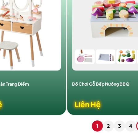
Bàn Trang Điểm
Đồ Chơi Gỗ Bếp Nướng BBQ
ệ
Liên Hệ
1
2
3
4