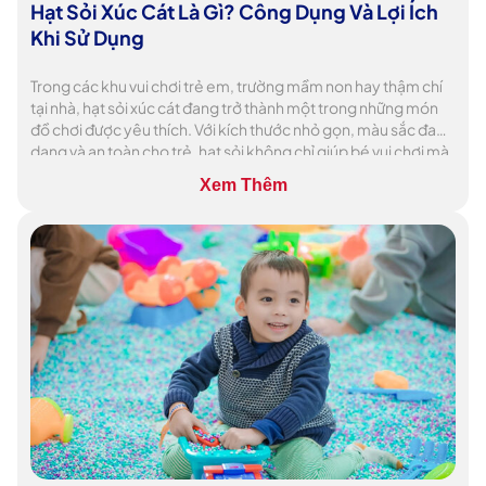
Hạt Sỏi Xúc Cát Là Gì? Công Dụng Và Lợi Ích
Khi Sử Dụng
Trong các khu vui chơi trẻ em, trường mầm non hay thậm chí
tại nhà, hạt sỏi xúc cát đang trở thành một trong những món
đồ chơi được yêu thích. Với kích thước nhỏ gọn, màu sắc đa
dạng và an toàn cho trẻ, hạt sỏi không chỉ giúp bé vui chơi mà
còn […]
Xem Thêm