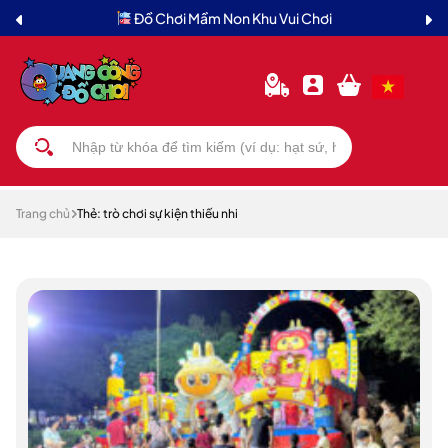
Đồ Chơi Mầm Non Khu Vui Chơi
Trang chủ
Thẻ: trò chơi sự kiện thiếu nhi