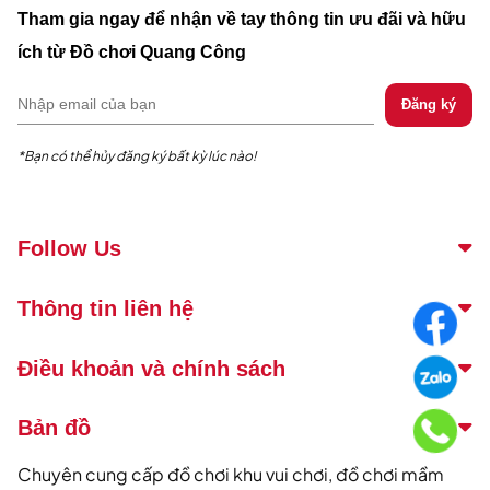
Tham gia ngay để nhận về tay thông tin ưu đãi và hữu
ích từ Đồ chơi Quang Công
*Bạn có thể hủy đăng ký bất kỳ lúc nào!
Follow Us
Thông tin liên hệ
Điều khoản và chính sách
Bản đồ
Chuyên cung cấp đồ chơi khu vui chơi, đồ chơi mầm