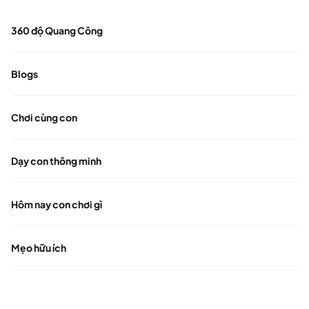
360 độ Quang Công
Blogs
Chơi cùng con
Dạy con thông minh
Hôm nay con chơi gì
Mẹo hữu ích