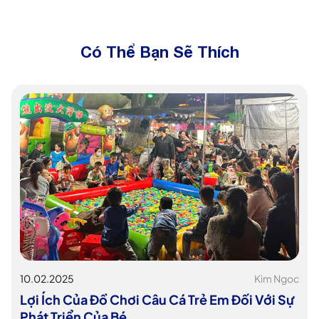
Có Thể Bạn Sẽ Thích
10.02.2025
Kim Ngoc
Lợi Ích Của Đồ Chơi Câu Cá Trẻ Em Đối Với Sự
Phát Triển Của Bé