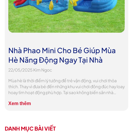
Nhà Phao Mini Cho Bé Giúp Mùa
Hè Năng Động Ngay Tại Nhà
22/05/2025
Kim Ngoc
Mùa hè là thời điểm lý tưởng để trẻ vận động, vui chơi thỏa
thích. Thay vì đưa bé đến những khu vui chơi đông đúc hay loay
hoay tìm hoạt động phù hợp. Tại sao không biến sân nhà
thành thiên đường giải trí? Với nhà phao mini cho bé, cha mẹ
Xem thêm
có thể […]
DANH MỤC BÀI VIẾT