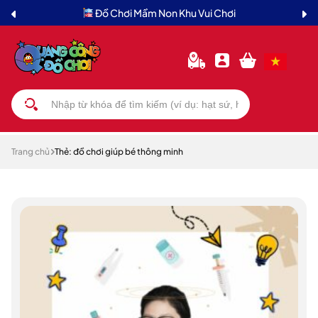
Đồ Chơi Mầm Non Khu Vui Chơi
Trang chủ
Thẻ: đồ chơi giúp bé thông minh