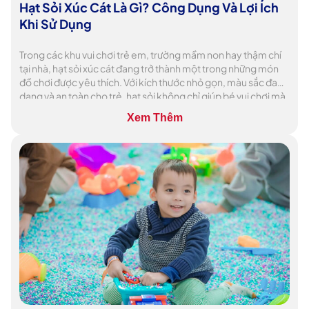
Hạt Sỏi Xúc Cát Là Gì? Công Dụng Và Lợi Ích
Khi Sử Dụng
Trong các khu vui chơi trẻ em, trường mầm non hay thậm chí
tại nhà, hạt sỏi xúc cát đang trở thành một trong những món
đồ chơi được yêu thích. Với kích thước nhỏ gọn, màu sắc đa
dạng và an toàn cho trẻ, hạt sỏi không chỉ giúp bé vui chơi mà
còn […]
Xem Thêm