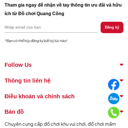
Tham gia ngay để nhận về tay thông tin ưu đãi và hữu
ích từ Đồ chơi Quang Công
*Bạn có thể hủy đăng ký bất kỳ lúc nào!
Follow Us
Thông tin liên hệ
Điều khoản và chính sách
Bản đồ
Chuyên cung cấp đồ chơi khu vui chơi, đồ chơi mầm