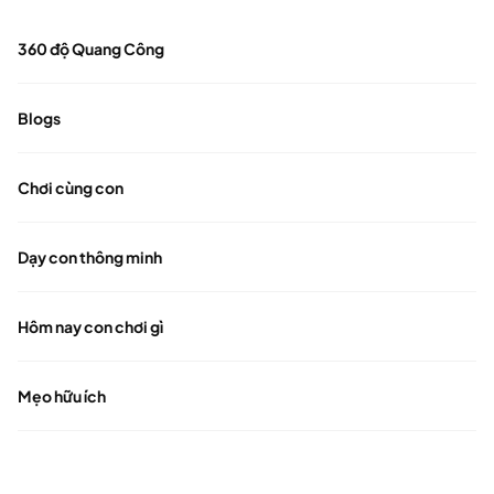
360 độ Quang Công
Blogs
Chơi cùng con
Dạy con thông minh
Hôm nay con chơi gì
Mẹo hữu ích