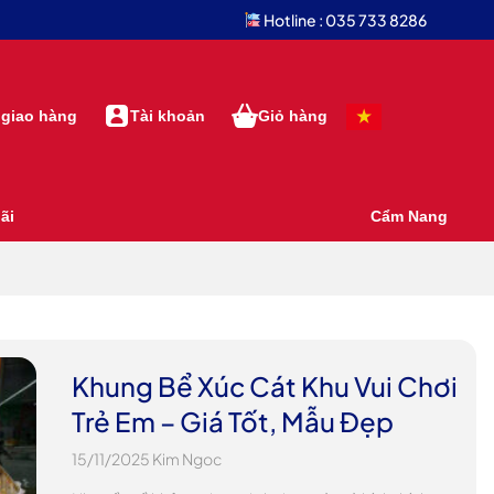
Hotline : 035 733 8286
 giao hàng
Tài khoản
Giỏ hàng
ãi
Cẩm Nang
Khung Bể Xúc Cát Khu Vui Chơi
Trẻ Em – Giá Tốt, Mẫu Đẹp
15/11/2025
Kim Ngoc