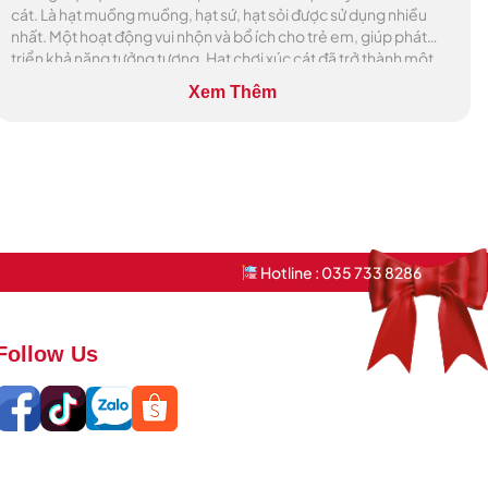
cát. Là hạt muồng muồng, hạt sứ, hạt sỏi được sử dụng nhiều
nhất. Một hoạt động vui nhộn và bổ ích cho trẻ em, giúp phát
triển khả năng tưởng tượng. Hạt chơi xúc cát đã trở thành một
lựa […]
Xem Thêm
Hotline : 035 733 8286
Follow Us