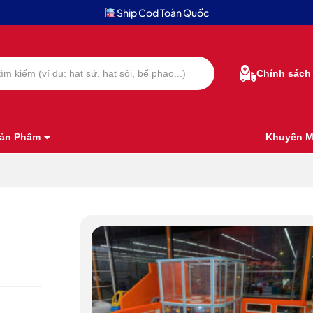
Ship Cod Toàn Quốc
Chính sách
ản Phẩm
Khuyến M