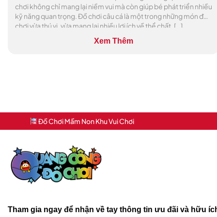
chơi không chỉ mang lại niềm vui mà còn giúp bé phát triển nhiều
kỹ năng quan trọng. Đồ chơi câu cá là một trong những món đồ
chơi vừa thú vị, vừa mang lại nhiều lợi ích về thể chất, […]
Xem Thêm
Đồ Chơi Mầm Non Khu Vui Chơi
Tham gia ngay để nhận về tay thông tin ưu đãi và hữu í