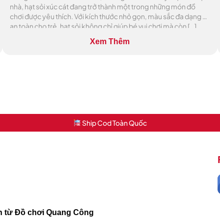
nhà, hạt sỏi xúc cát đang trở thành một trong những món đồ
chơi được yêu thích. Với kích thước nhỏ gọn, màu sắc đa dạng và
an toàn cho trẻ, hạt sỏi không chỉ giúp bé vui chơi mà còn […]
Xem Thêm
Ship Cod Toàn Quốc
ch từ Đồ chơi Quang Công