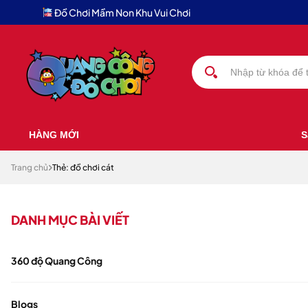
Đồ Chơi Mầm Non Khu Vui Chơi
HÀNG MỚI
S
Trang chủ
Thẻ: đồ chơi cát
DANH MỤC BÀI VIẾT
360 độ Quang Công
Blogs