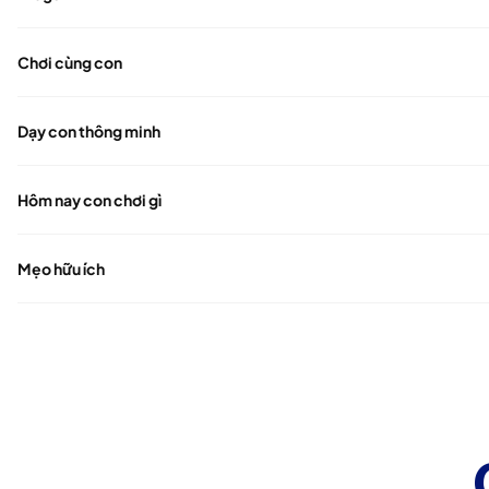
Chơi cùng con
Dạy con thông minh
Hôm nay con chơi gì
Mẹo hữu ích