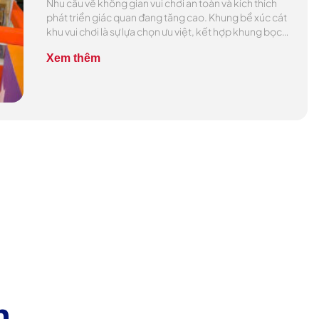
Nhu cầu về không gian vui chơi an toàn và kích thích
phát triển giác quan đang tăng cao. Khung bể xúc cát
khu vui chơi là sự lựa chọn ưu việt, kết hợp khung bọc
đệm chắc chắn cùng thiết kế thẩm mỹ cao. Phù hợp với
Xem thêm
mọi không gian từ trường mầm non […]
h