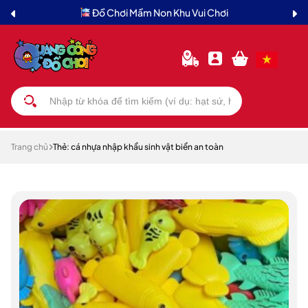
Đồ Chơi Mầm Non Khu Vui Chơi
Trang chủ
Thẻ: cá nhựa nhập khẩu sinh vật biển an toàn