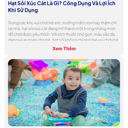
Hạt Sỏi Xúc Cát Là Gì? Công Dụng Và Lợi Ích
Khi Sử Dụng
Trong các khu vui chơi trẻ em, trường mầm non hay thậm chí
tại nhà, hạt sỏi xúc cát đang trở thành một trong những món
đồ chơi được yêu thích. Với kích thước nhỏ gọn, màu sắc đa
dạng và an toàn cho trẻ, hạt sỏi không chỉ giúp bé vui chơi mà
còn […]
Xem Thêm