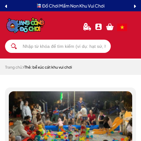
Đồ Chơi Mầm Non Khu Vui Chơi
Trang chủ
Thẻ: bể xúc cát khu vui chơi