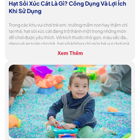
Hạt Sỏi Xúc Cát Là Gì? Công Dụng Và Lợi Ích
Khi Sử Dụng
Trong các khu vui chơi trẻ em, trường mầm non hay thậm chí
tại nhà, hạt sỏi xúc cát đang trở thành một trong những món
đồ chơi được yêu thích. Với kích thước nhỏ gọn, màu sắc đa
dạng và an toàn cho trẻ, hạt sỏi không chỉ giúp bé vui chơi mà
còn […]
Xem Thêm