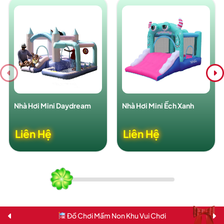
Nhà Hơi Mini Daydream
Nhà Hơi Mini Ếch Xanh
Liên Hệ
Liên Hệ
Đồ Chơi Mầm Non Khu Vui Chơi