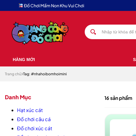
Đồ Chơi Mầm Non Khu Vui Chơi
HÀNG MỚI
S
Trang chủ
Tag: #nhahoibomhoimini
Danh Mục
16 sản phẩm
Hạt xúc cát
Đồ chơi câu cá
Đồ chơi xúc cát