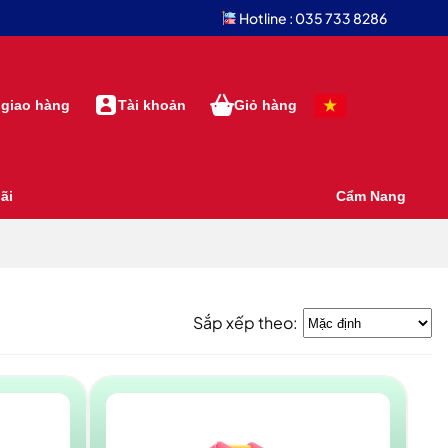
Hotline : 035 733 8286
 giao hàng
Tài khoản
Giỏ hàng
ãi
Cẩm Nang
Sắp xếp theo: