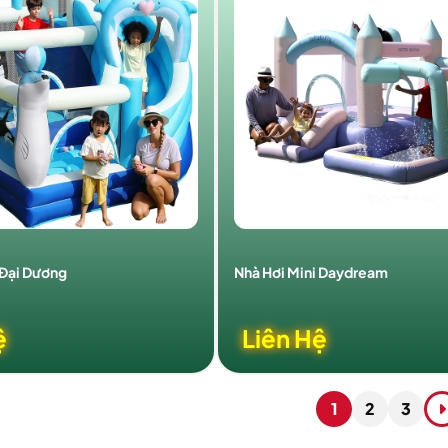
 Đại Dương
Nhà Hơi Mini Daydream
ệ
Liên Hệ
1
2
3