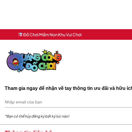
Đồ Chơi Mầm Non Khu Vui Chơi
Tham gia ngay để nhận về tay thông tin ưu đãi và hữu í
*Bạn có thể hủy đăng ký bất kỳ lúc nào!