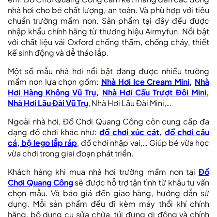
nhà hơi cho bé chất lượng, an toàn. Và phù hợp với tiêu
chuẩn trường mầm non. Sản phẩm tại đây đều được
nhập khẩu chính hãng từ thương hiệu Airmyfun. Nổi bật
với chất liệu vải Oxford chống thấm, chống cháy, thiết
kế sinh động và dễ tháo lắp.
Một số mẫu nhà hơi nổi bật đang được nhiều trường
mầm non lựa chọn gồm:
Nhà Hơi Ice Cream Mini
,
Nhà
Hơi Hàng Không Vũ Trụ
,
Nhà Hơi Cầu Trượt Đôi Mini
,
Nhà Hơi Lâu Đài Vũ Trụ
, Nhà Hơi Lâu Đài Mini,…
Ngoài nhà hơi, Đồ Chơi Quang Công còn cung cấp đa
dạng đồ chơi khác như:
đồ chơi xúc cát
,
đồ chơi câu
cá
,
bộ lego lắp ráp
, đồ chơi nhập vai,… Giúp bé vừa học
vừa chơi trong giai đoạn phát triển.
Khách hàng khi mua nhà hơi trường mầm non tại
Đồ
Chơi Quang Cô
ng
sẽ được hỗ trợ tận tình từ khâu tư vấn
chọn mẫu. Và báo giá đến giao hàng, hướng dẫn sử
dụng. Mỗi sản phẩm đều đi kèm máy thổi khí chính
hãng, bộ dụng cụ sửa chữa, túi đựng di động và chính