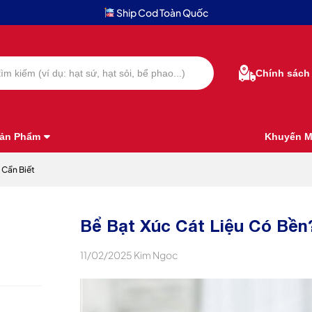
Ship Cod Toàn Quốc
Chính sách
ản Phẩm
Khuyến M
 Cần Biết
Bể Bạt Xúc Cát Liệu Có Bền
11/02/2025
Kim Ngoc