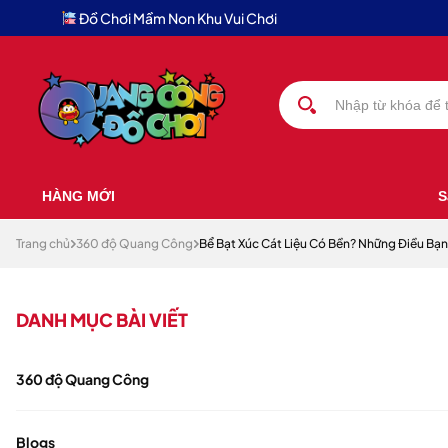
Đồ Chơi Mầm Non Khu Vui Chơi
HÀNG MỚI
S
Trang chủ
360 độ Quang Công
Bể Bạt Xúc Cát Liệu Có Bền? Những Điều Bạn
DANH MỤC BÀI VIẾT
360 độ Quang Công
Blogs