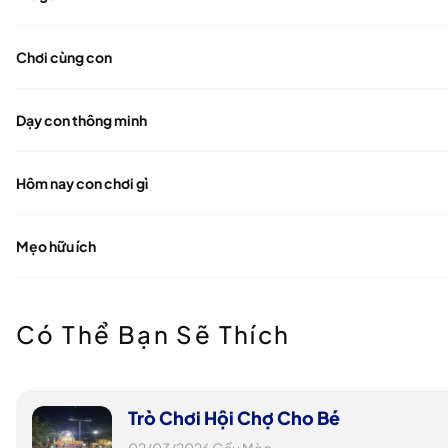
Chơi cùng con
Dạy con thông minh
Hôm nay con chơi gì
Mẹo hữu ích
Có Thể Bạn Sẽ Thích
Trò Chơi Hội Chợ Cho Bé