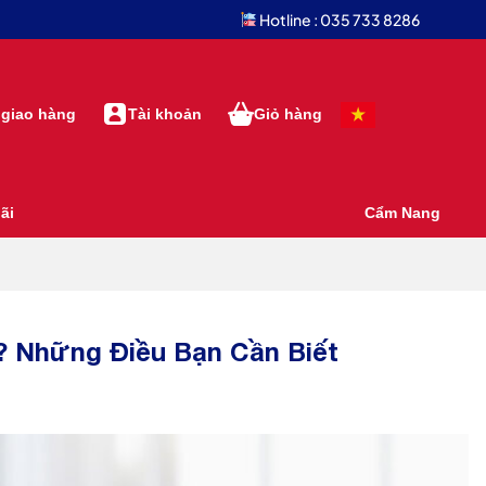
Hotline : 035 733 8286
 giao hàng
Tài khoản
Giỏ hàng
ãi
Cẩm Nang
? Những Điều Bạn Cần Biết