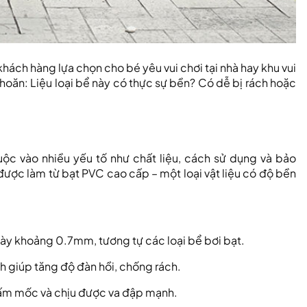
ách hàng lựa chọn cho bé yêu vui chơi tại nhà hay khu vui
khoăn: Liệu loại bể này có thực sự bền? Có dễ bị rách hoặc
uộc vào nhiều yếu tố như chất liệu, cách sử dụng và bảo
ược làm từ bạt PVC cao cấp – một loại vật liệu có độ bền
ày khoảng 0.7mm, tương tự các loại bể bơi bạt.
 giúp tăng độ đàn hồi, chống rách.
nấm mốc và chịu được va đập mạnh.