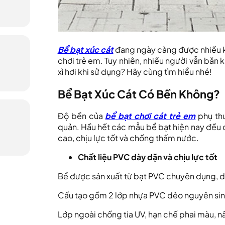
Bể bạt xúc cát
đang ngày càng được nhiều kh
chơi trẻ em. Tuy nhiên, nhiều người vẫn băn 
xì hơi khi sử dụng? Hãy cùng tìm hiểu nhé!
Bể Bạt Xúc Cát Có Bền Không?
Độ bền của
bể
bạt chơi cát trẻ em
phụ th
quản. Hầu hết các mẫu bể bạt hiện nay đều đ
cao, chịu lực tốt và chống thấm nước.
Chất liệu PVC dày dặn và chịu lực tốt
Bể được sản xuất từ bạt PVC chuyên dụng, d
Cấu tạo gồm 2 lớp nhựa PVC dẻo nguyên sinh
Lớp ngoài chống tia UV, hạn chế phai màu, 