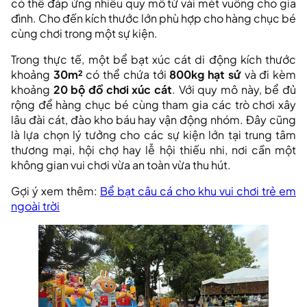
có thể đáp ứng nhiều quy mô từ vài mét vuông cho gia
đình. Cho đến kích thước lớn phù hợp cho hàng chục bé
cùng chơi trong một sự kiện.
Trong thực tế, một bể bạt xúc cát di động kích thước
khoảng
30m²
có thể chứa tới
800kg hạt sứ
và đi kèm
khoảng
20 bộ đồ chơi xúc cát
. Với quy mô này, bể đủ
rộng để hàng chục bé cùng tham gia các trò chơi xây
lâu đài cát, đào kho báu hay vận động nhóm. Đây cũng
là lựa chọn lý tưởng cho các sự kiện lớn tại trung tâm
thương mại, hội chợ hay lễ hội thiếu nhi, nơi cần một
không gian vui chơi vừa an toàn vừa thu hút.
Gợi ý xem thêm:
Bể bạt câu cá cho khu vui chơi trẻ em
ngoài trời