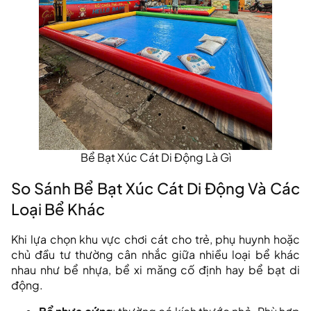
Bể Bạt Xúc Cát Di Động Là Gì
So Sánh Bể Bạt Xúc Cát Di Động Và Các
Loại Bể Khác
Khi lựa chọn khu vực chơi cát cho trẻ, phụ huynh hoặc
chủ đầu tư thường cân nhắc giữa nhiều loại bể khác
nhau như bể nhựa, bể xi măng cố định hay bể bạt di
động.