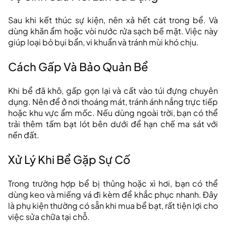
Sau khi kết thúc sự kiện, nên xả hết cát trong bể. Và
dùng khăn ẩm hoặc vòi nước rửa sạch bề mặt. Việc này
giúp loại bỏ bụi bẩn, vi khuẩn và tránh mùi khó chịu.
Cách Gấp Và Bảo Quản Bể
Khi bể đã khô, gấp gọn lại và cất vào túi đựng chuyên
dụng. Nên để ở nơi thoáng mát, tránh ánh nắng trực tiếp
hoặc khu vực ẩm mốc. Nếu dùng ngoài trời, bạn có thể
trải thêm tấm bạt lót bên dưới để hạn chế ma sát với
nền đất.
Xử Lý Khi Bể Gặp Sự Cố
Trong trường hợp bể bị thủng hoặc xì hơi, bạn có thể
dùng keo và miếng vá đi kèm để khắc phục nhanh. Đây
là phụ kiện thường có sẵn khi mua bể bạt, rất tiện lợi cho
việc sửa chữa tại chỗ.