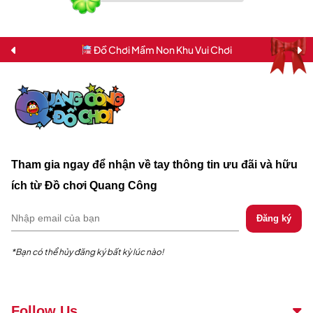
Đồ Chơi Mầm Non Khu Vui Chơi
Tham gia ngay để nhận về tay thông tin ưu đãi và hữu
ích từ Đồ chơi Quang Công
*Bạn có thể hủy đăng ký bất kỳ lúc nào!
Follow Us