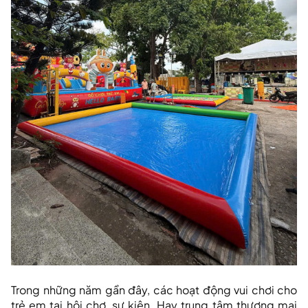
Trong những năm gần đây, các hoạt động vui chơi cho
trẻ em tại hội chợ, sự kiện. Hay trung tâm thương mại