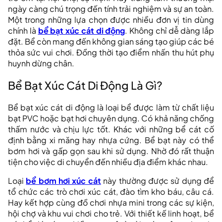
ngày càng chú trọng đến tính trải nghiệm và sự an toàn.
Một trong những lựa chọn được nhiều đơn vị tin dùng
chính là
bể bạt xúc cát di động
. Không chỉ dễ dàng lắp
đặt. Bể còn mang đến không gian sáng tạo giúp các bé
thỏa sức vui chơi. Đồng thời tạo điểm nhấn thu hút phụ
huynh dừng chân.
Bể Bạt Xúc Cát Di Động Là Gì?
Bể bạt xúc cát di động là loại bể được làm từ chất liệu
bạt PVC hoặc bạt hơi chuyên dụng. Có khả năng chống
thấm nước và chịu lực tốt. Khác với những bể cát cố
định bằng xi măng hay nhựa cứng. Bể bạt này có thể
bơm hơi và gấp gọn sau khi sử dụng. Nhờ đó rất thuận
tiện cho việc di chuyển đến nhiều địa điểm khác nhau.
Loại
bể bơm hơi xúc cát
này thường được sử dụng để
tổ chức các trò chơi xúc cát, đào tìm kho báu, câu cá.
Hay kết hợp cùng đồ chơi nhựa mini trong các sự kiện,
hội chợ và khu vui chơi cho trẻ. Với thiết kế linh hoạt, bể