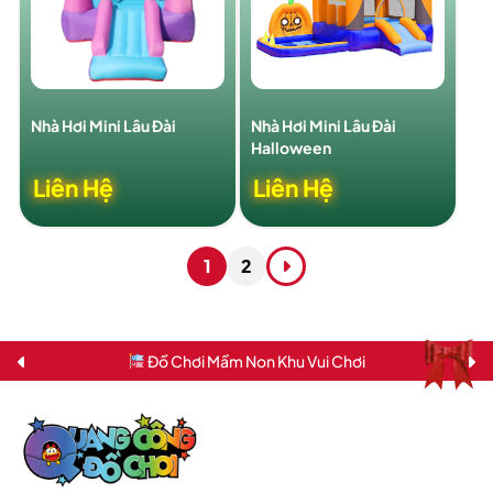
Nhà Hơi Mini Lâu Đài
Nhà Hơi Mini Lâu Đài
Halloween
Liên Hệ
Liên Hệ
1
2
Đồ Chơi Mầm Non Khu Vui Chơi