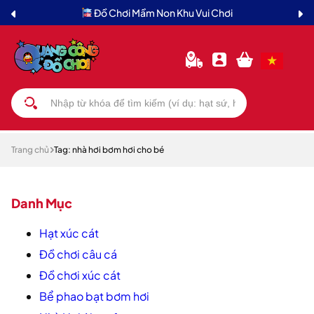
Đồ Chơi Mầm Non Khu Vui Chơi
Trang chủ
Tag: nhà hơi bơm hơi cho bé
Danh Mục
Hạt xúc cát
Đồ chơi câu cá
Đồ chơi xúc cát
Bể phao bạt bơm hơi