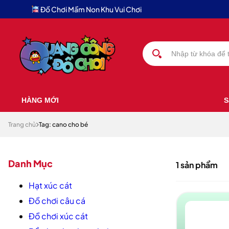
Đồ Chơi Mầm Non Khu Vui Chơi
HÀNG MỚI
S
Trang chủ
Tag: cano cho bé
Danh Mục
1 sản phẩm
Hạt xúc cát
Đồ chơi câu cá
Đồ chơi xúc cát