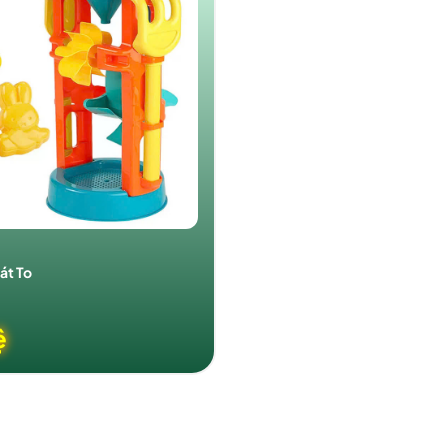
át To
ệ