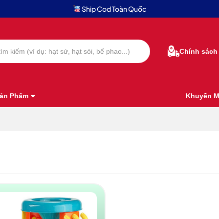
Ship Cod Toàn Quốc
Chính sách
ản Phẩm
Khuyến M