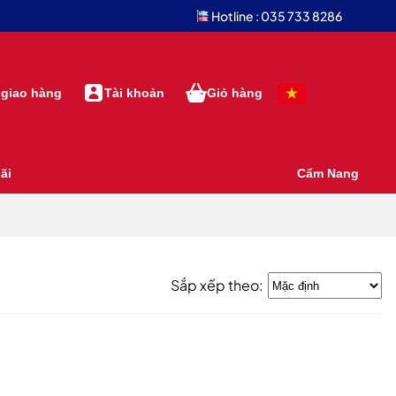
Hotline : 035 733 8286
 giao hàng
Tài khoản
Giỏ hàng
ãi
Cẩm Nang
Sắp xếp theo: