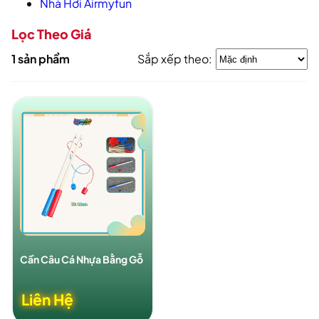
Nhà Hơi Airmyfun
Lọc Theo Giá
1 sản phẩm
Sắp xếp theo:
Cần Câu Cá Nhựa Bằng Gỗ
Liên Hệ