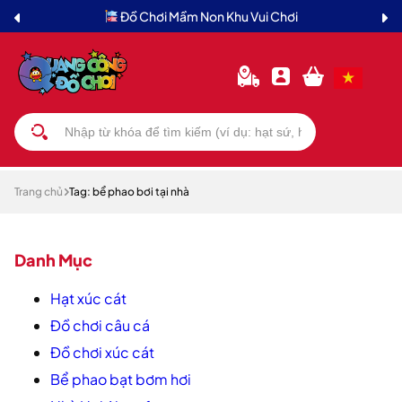
Đồ Chơi Mầm Non Khu Vui Chơi
Trang chủ
Tag: bể phao bơi tại nhà
Danh Mục
Hạt xúc cát
Đồ chơi câu cá
Đồ chơi xúc cát
Bể phao bạt bơm hơi