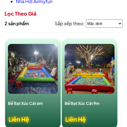
Nhà Hơi Airmyfun
Lọc Theo Giá
2 sản phẩm
Sắp xếp theo:
Bể Bạt Xúc Cát 6m
Bể Bạt Xúc Cát 9m
Liên Hệ
Liên Hệ