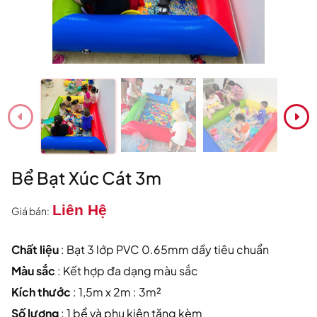
Bể Bạt Xúc Cát 3m
Liên Hệ
Giá bán:
Chất liệu
: Bạt 3 lớp PVC 0.65mm dầy tiêu chuẩn
Màu sắc
: Kết hợp đa dạng màu sắc
Kích thước
: 1,5m x 2m : 3m²
Số lượng
: 1 bể và phụ kiện tặng kèm