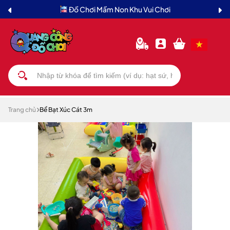
Đồ Chơi Mầm Non Khu Vui Chơi
Trang chủ
Bể Bạt Xúc Cát 3m