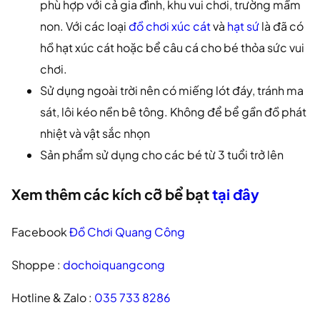
phù hợp với cả gia đình, khu vui chơi, trường mầm
non. Với các loại
đồ chơi xúc cát
và
hạt sứ
là đã có
hồ hạt xúc cát hoặc bể câu cá cho bé thỏa sức vui
chơi.
Sử dụng ngoài trời nên có miếng lót đáy, tránh ma
sát, lôi kéo nền bê tông. Không để bể gần đồ phát
nhiệt và vật sắc nhọn
Sản phẩm sử dụng cho các bé từ 3 tuổi trở lên
Xem thêm các kích cỡ bể bạt
tại đây
Facebook
Đồ Chơi Quang Công
Shoppe :
dochoiquangcong
Hotline & Zalo :
035 733 8286