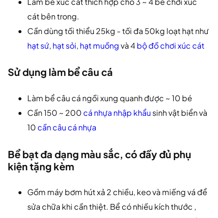
Làm bể xúc cát thích hợp cho 3 ~ 4 bé chơi xúc
cát bên trong.
Cần dùng tối thiểu 25kg - tối đa 50kg loạt hạt như
hạt sứ
,
hạt sỏi
,
hạt muồng
và 4
bộ đồ chơi xúc cát
Sử dụng làm bể câu cá
Làm bể câu cá ngồi xung quanh được ~ 10 bé
Cần 150 ~ 200
cá nhựa nhập khẩu
sinh vật biển và
10
cần câu cá nhựa
Bể bạt đa dạng màu sắc, có đầy đủ phụ
kiện tặng kèm
Gồm máy bơm hút xả 2 chiều, keo và miếng vá để
sửa chữa khi cần thiệt. Bể có nhiều kích thước ,